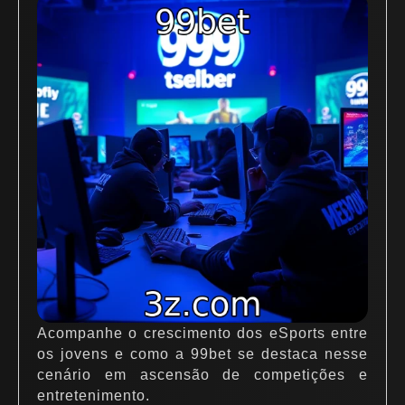
Acompanhe o crescimento dos eSports entre
os jovens e como a 99bet se destaca nesse
cenário em ascensão de competições e
entretenimento.