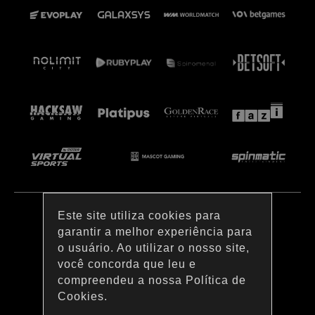
Este site utiliza cookies para
garantir a melhor experiência para
o usuário. Ao utilizar o nosso site,
você concorda que leu e
compreendeu a nossa Política de
Cookies.