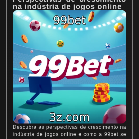
na indústria de jogos online
Descubra as perspectivas de crescimento na
indústria de jogos online e como a 99bet se