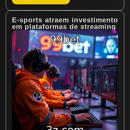
E-sports atraem investimento
em plataformas de streaming