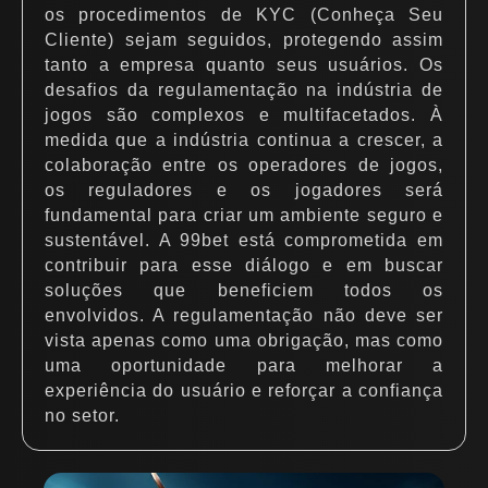
os procedimentos de KYC (Conheça Seu
Cliente) sejam seguidos, protegendo assim
tanto a empresa quanto seus usuários. Os
desafios da regulamentação na indústria de
jogos são complexos e multifacetados. À
medida que a indústria continua a crescer, a
colaboração entre os operadores de jogos,
os reguladores e os jogadores será
fundamental para criar um ambiente seguro e
sustentável. A 99bet está comprometida em
contribuir para esse diálogo e em buscar
soluções que beneficiem todos os
envolvidos. A regulamentação não deve ser
vista apenas como uma obrigação, mas como
uma oportunidade para melhorar a
experiência do usuário e reforçar a confiança
no setor.