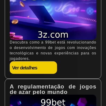
Descubra como a 99bet está revolucionando
o desenvolvimento de jogos com inovações
tecnológicas e novas experiências para os
jogadores.
Ver detalhes
A regulamentação de jogos
de azar pelo mundo