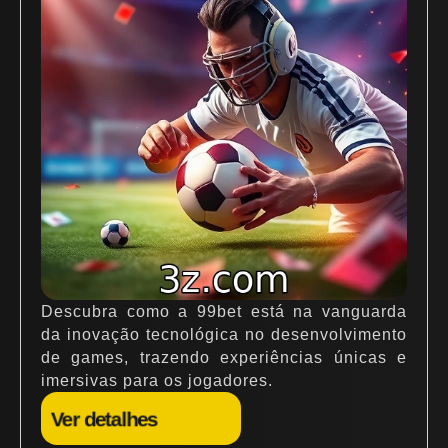
Descubra como a 99bet está na vanguarda
da inovação tecnológica no desenvolvimento
de games, trazendo experiências únicas e
imersivas para os jogadores.
Ver detalhes