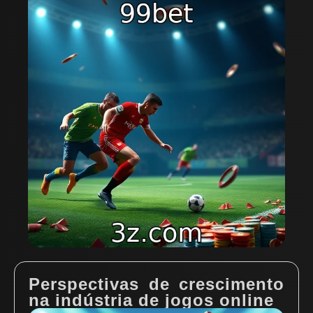
Perspectivas de crescimento
na indústria de jogos online