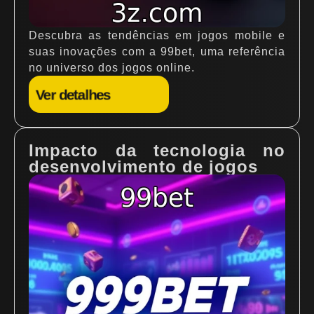
Descubra as tendências em jogos mobile e
suas inovações com a 99bet, uma referência
no universo dos jogos online.
Ver detalhes
Impacto da tecnologia no
desenvolvimento de jogos