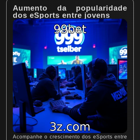
Aumento da popularidade
dos eSports entre jovens
Acompanhe o crescimento dos eSports entre