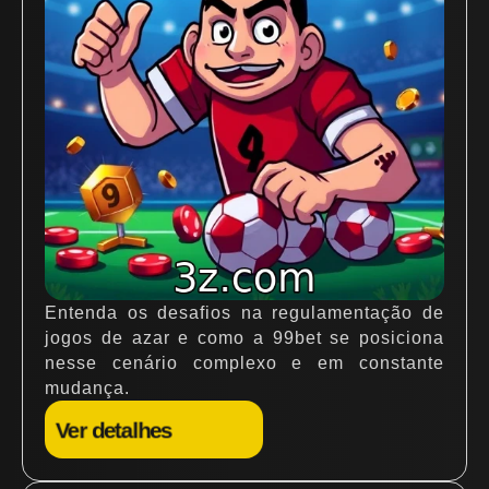
Entenda os desafios na regulamentação de
jogos de azar e como a 99bet se posiciona
nesse cenário complexo e em constante
mudança.
Ver detalhes