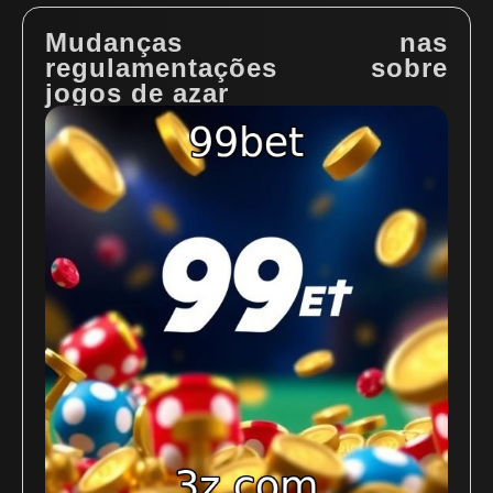
Mudanças nas
regulamentações sobre
jogos de azar