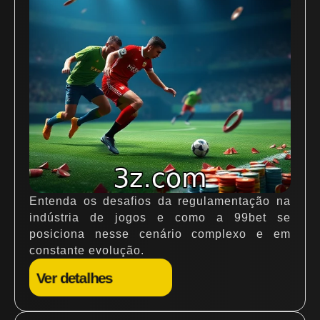
Entenda os desafios da regulamentação na
indústria de jogos e como a 99bet se
posiciona nesse cenário complexo e em
constante evolução.
Ver detalhes