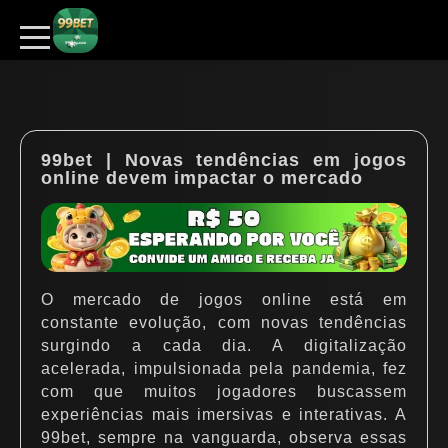
99bet | Novas tendências em jogos
online devem impactar o mercado
O mercado de jogos online está em
constante evolução, com novas tendências
surgindo a cada dia. A digitalização
acelerada, impulsionada pela pandemia, fez
com que muitos jogadores buscassem
experiências mais imersivas e interativas. A
99bet, sempre na vanguarda, observa essas